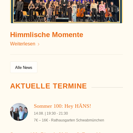
Himmlische Momente
Weiterlesen
Alle News
AKTUELLE TERMINE
Sommer 100: Hey HÄNS!
14.08. | 19:30
-
21:30
7€ – 16€
-
Rathausgarten Schwabmünchen