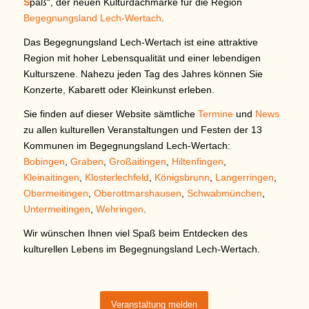
S
paß“, der neuen Kulturdachmarke für die Region
Begegnungsland Lech-Wertach
.
Das Begegnungsland Lech-Wertach ist eine attraktive
Region mit hoher Lebensqualität und einer lebendigen
Kulturszene. Nahezu jeden Tag des Jahres können Sie
Konzerte, Kabarett oder Kleinkunst erleben.
Sie finden auf dieser Website sämtliche
Termine
und
News
zu allen kulturellen Veranstaltungen und Festen der 13
Kommunen im Begegnungsland Lech-Wertach:
Bobingen
,
Graben
,
Großaitingen
,
Hiltenfingen
,
Kleinaitingen
,
Klosterlechfeld
,
Königsbrunn
,
Langerringen
,
Obermeitingen
,
Oberottmarshausen
,
Schwabmünchen
,
Untermeitingen
,
Wehringen
.
Wir wünschen Ihnen viel Spaß beim Entdecken des
kulturellen Lebens im Begegnungsland Lech-Wertach.
Veranstaltung melden