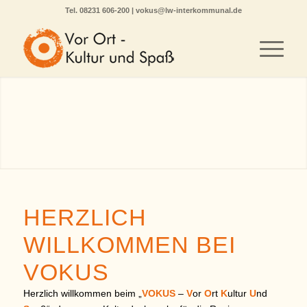
Tel.
08231 606-200
|
vokus@lw-interkommunal.de
HERZLICH
WILLKOMMEN BEI
VOKUS
Herzlich willkommen beim „
VOKUS
–
V
or
O
rt
K
ultur
U
nd