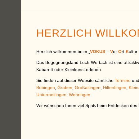
HERZLICH WILLKO
Herzlich willkommen beim „
VOKUS
–
V
or
O
rt
K
ultur
Das Begegnungsland Lech-Wertach ist eine attrakti
Kabarett oder Kleinkunst erleben.
Sie finden auf dieser Website sämtliche
Termine
un
Bobingen
,
Graben
,
Großaitingen
,
Hiltenfingen
,
Klein
Untermeitingen
,
Wehringen
.
Wir wünschen Ihnen viel Spaß beim Entdecken des 