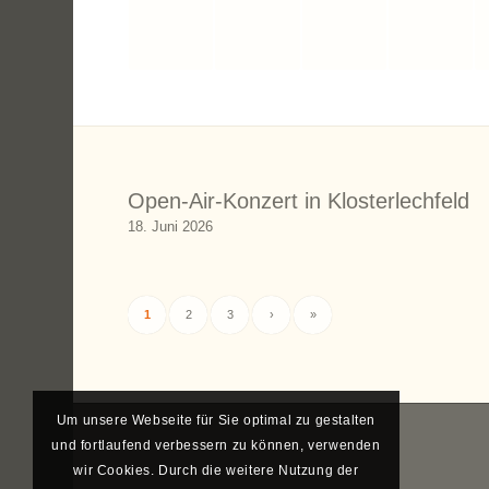
Open-Air-Konzert in Klosterlechfeld
18. Juni 2026
1
2
3
›
»
Um unsere Webseite für Sie optimal zu gestalten
und fortlaufend verbessern zu können, verwenden
wir Cookies. Durch die weitere Nutzung der