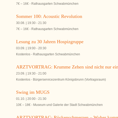
7€ – 16€
-
Rathausgarten Schwabmünchen
Sommer 100: Acoustic Revolution
30.08. | 19:30
-
21:30
7€ – 16€
-
Rathausgarten Schwabmünchen
Lesung zu 30 Jahren Hospizgruppe
03.09. | 19:00
-
20:30
Kostenlos
-
Rathausgarten Schwabmünchen
ARZTVORTRAG: Krumme Zehen sind nicht nur ein 
23.09. | 19:30
-
21:00
Kostenlos
-
Bürgerservicezentrum Königsbrunn (Vortragsraum)
Swing im MUGS
01.10. | 20:00
-
21:30
10€ – 18€
-
Museum und Galerie der Stadt Schwabmünchen
ARZTVORTRAG: Rückenschmerzen – Woher kommen