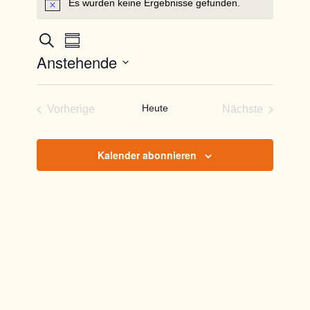
Es wurden keine Ergebnisse gefunden.
Hinweis
Veranstaltungen
Veranstaltung
Suche
Zusammenfassung
Ansichten-
Such-
Anstehende
Navigation
und
Datum
Ansichtennavigation
auswählen.
Heute
Vorherige
Nächste
Veranstaltungen
Veranstaltun
Kalender abonnieren