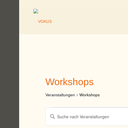
Workshops
Veranstaltungen
Workshops
Veranstaltungen
Veranstaltungen
Geben
Such-
Sie
und
Das