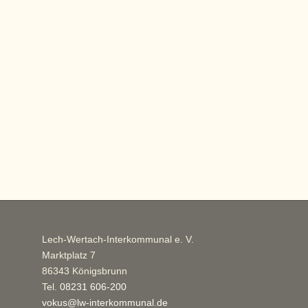
Lech-Wertach-Interkommunal e. V.
Marktplatz 7
86343 Königsbrunn
Tel.
08231 606-200
vokus@lw-interkommunal.de