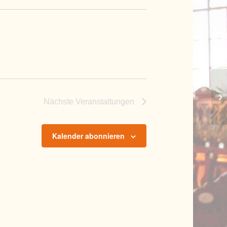
Mu
Nächste
Veranstaltungen
Kalender abonnieren