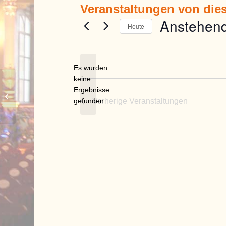
Veranstaltungen von dies
Anstehen
Heute
Datum
wählen.
Es wurden
keine
Hinweis
Ergebnisse
Faschingsfreunde Hiltonia e.V.
gefunden.
Vorherige
Veranstaltungen