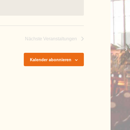
Nächste
Veranstaltungen
Pf
Kalender abonnieren