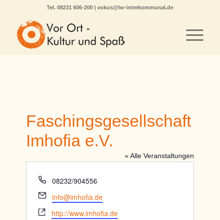
Tel.
08231 606-200
|
vokus@lw-interkommunal.de
Faschingsgesellschaft
Imhofia e.V.
« Alle Veranstaltungen
Telefon
08232/904556
Email
info@imhofia.de
Webseite
http://www.imhofia.de