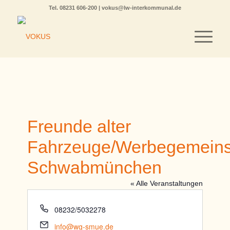
Tel.
08231 606-200
|
vokus@lw-interkommunal.de
Freunde alter
Fahrzeuge/Werbegemeins
Schwabmünchen
« Alle Veranstaltungen
Telefon
08232/5032278
Email
info@wg-smue.de