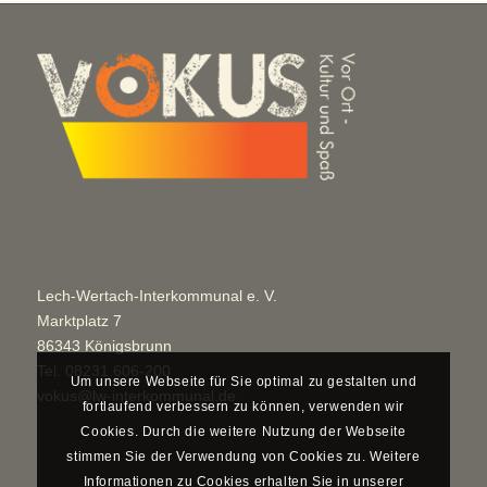
Lech-Wertach-Interkommunal e. V.
Marktplatz 7
86343 Königsbrunn
Tel.
08231 606-200
Um unsere Webseite für Sie optimal zu gestalten und
vokus@lw-interkommunal.de
fortlaufend verbessern zu können, verwenden wir
Cookies. Durch die weitere Nutzung der Webseite
stimmen Sie der Verwendung von Cookies zu. Weitere
Informationen zu Cookies erhalten Sie in unserer