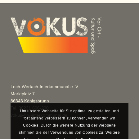
Lech-Wertach-Interkommunal e. V.
Marktplatz 7
86343 Königsbrunn
Tel.
08231 606-200
Um unsere Webseite für Sie optimal zu gestalten und
vokus@lw-interkommunal.de
fortlaufend verbessern zu können, verwenden wir
Cookies. Durch die weitere Nutzung der Webseite
stimmen Sie der Verwendung von Cookies zu. Weitere