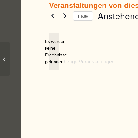
Veranstaltungen von dies
Anstehen
Heute
Datum
wählen.
Es wurden
keine
Hinweis
Ergebnisse
Fischereiverein Großaitingen e.V.
gefunden.
Vorherige
Veranstaltungen