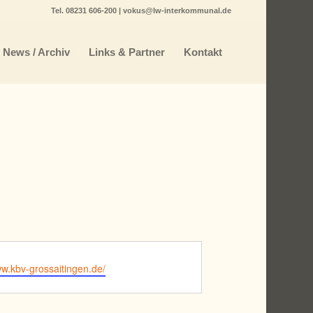
Tel.
08231 606-200
|
vokus@lw-interkommunal.de
News / Archiv
Links & Partner
Kontakt
e
ww.kbv-grossaitingen.de/