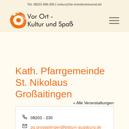
Tel.
08231 606-200
|
vokus@lw-interkommunal.de
Kath. Pfarrgemeinde
St. Nikolaus
Großaitingen
« Alle Veranstaltungen
Telefon
08203 - 230
Email
pg.grossaitingen@bistum-augsburg.de