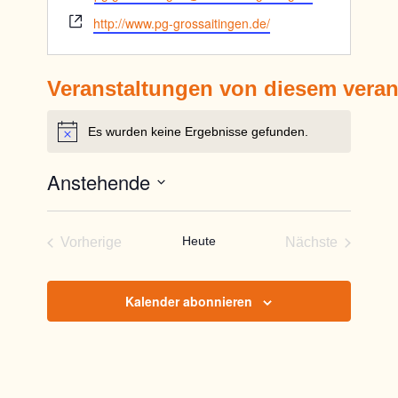
Webseite
http://www.pg-grossaitingen.de/
Veranstaltungen von diesem veran
Es wurden keine Ergebnisse gefunden.
Hinweis
Anstehende
Datum
wählen.
Heute
Vorherige
Nächste
Veranstaltungen
Veranstaltun
Kalender abonnieren