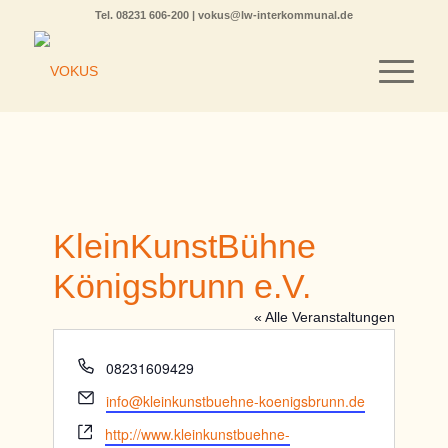
Tel.
08231 606-200
|
vokus@lw-interkommunal.de
KleinKunstBühne
Königsbrunn e.V.
« Alle Veranstaltungen
Telefon
08231609429
Email
info@kleinkunstbuehne-koenigsbrunn.de
Webseite
http://www.kleinkunstbuehne-