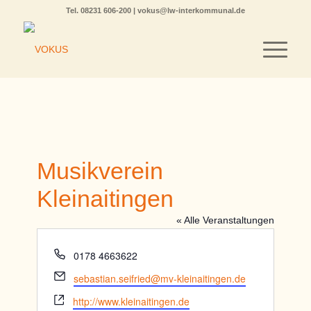
Tel.
08231 606-200
|
vokus@lw-interkommunal.de
Musikverein
Kleinaitingen
« Alle Veranstaltungen
Telefon
0178 4663622
Email
sebastian.seifried@mv-kleinaitingen.de
Webseite
http://www.kleinaitingen.de