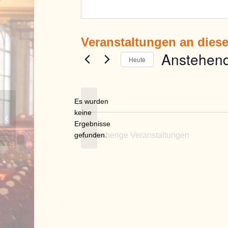
Veranstaltungen an dies
Anstehen
Heute
Datum
wählen.
Es wurden
keine
Tanzgalerie Kuschill
Hinweis
Ergebnisse
gefunden.
Vorherige
Veranstaltungen