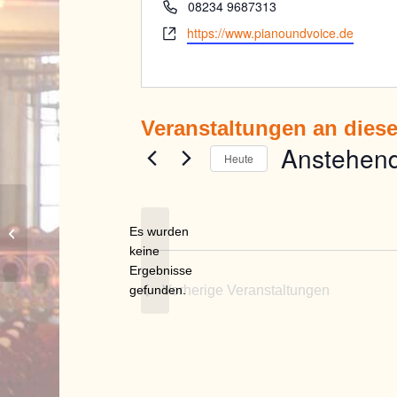
Telefon
08234 9687313
Webseite
https://www.pianoundvoice.de
Veranstaltungen an dies
Anstehen
Heute
Datum
wählen.
Es wurden
Kleinaitingen Feldstraße
keine
Hinweis
Ergebnisse
gefunden.
Vorherige
Veranstaltungen