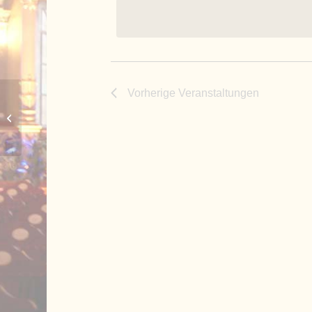
Vorherige
Veranstaltungen
Hof der Familie Reiter, St.-Ulrich-
Straße 9, Oberottmarshausen