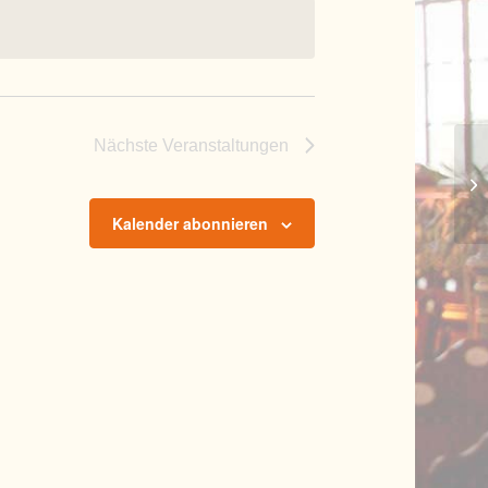
Nächste
Veranstaltungen
Sc
Kalender abonnieren