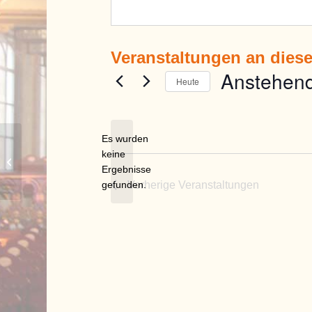
Veranstaltungen an dies
Anstehen
Heute
Datum
wählen.
Es wurden
keine
Stadtbücherei Bobingen
Hinweis
Ergebnisse
gefunden.
Vorherige
Veranstaltungen