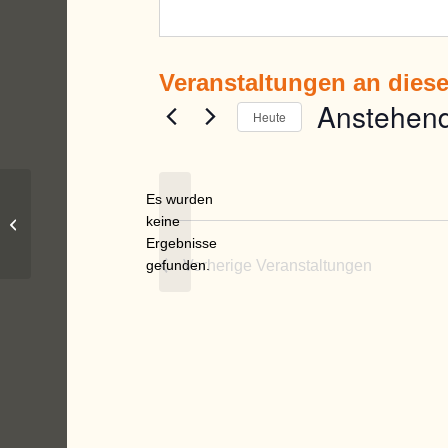
Veranstaltungen an dies
Anstehen
Heute
Datum
wählen.
Es wurden
keine
Mayr-Halle Schwabegg
Hinweis
Ergebnisse
gefunden.
Vorherige
Veranstaltungen