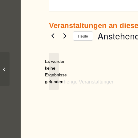
Veranstaltungen an dies
Anstehen
Heute
Datum
wählen.
Es wurden
keine
Parkplatz am Wertachstadion
Hinweis
Ergebnisse
gefunden.
Vorherige
Veranstaltungen