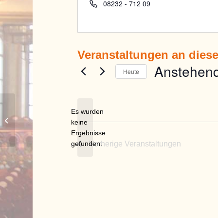
Telefon
08232 - 712 09
Veranstaltungen an dies
Anstehen
Heute
Datum
wählen.
Es wurden
Kirche St. Martin
keine
Hinweis
Ergebnisse
gefunden.
Vorherige
Veranstaltungen