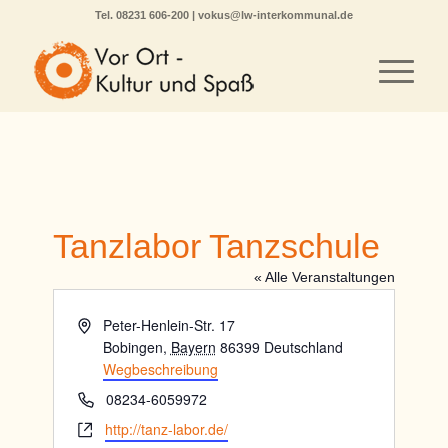
Tel.
08231 606-200
|
vokus@lw-interkommunal.de
Tanzlabor Tanzschule
« Alle Veranstaltungen
Adresse
Peter-Henlein-Str. 17
Bobingen
,
Bayern
86399
Deutschland
Wegbeschreibung
Telefon
08234-6059972
Webseite
http://tanz-labor.de/