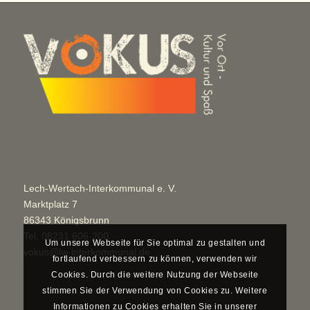
Lech-Wertach-Interkommunal e. V.
Marktplatz 7
86343 Königsbrunn
Tel.
08231 606-200
Um unsere Webseite für Sie optimal zu gestalten und
vokus@lw-interkommunal.de
fortlaufend verbessern zu können, verwenden wir
Cookies. Durch die weitere Nutzung der Webseite
stimmen Sie der Verwendung von Cookies zu. Weitere
Informationen zu Cookies erhalten Sie in unserer