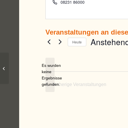
Telefon
08231 86000
Veranstaltungen an dies
Anstehen
Heute
Datum
wählen.
Kletterhalle des DaV
Es wurden
Schwabmünchen
keine
Hinweis
Ergebnisse
gefunden.
Vorherige
Veranstaltungen