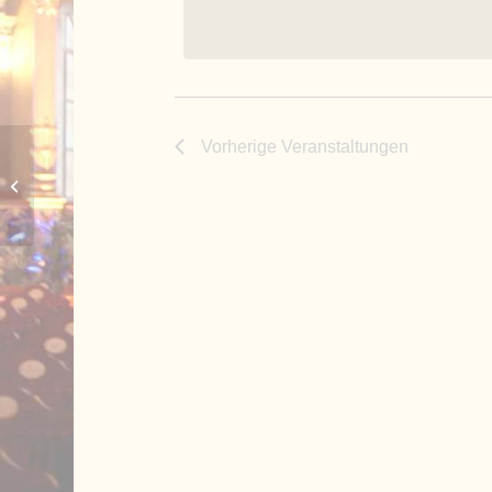
Vorherige
Veranstaltungen
evangelische Versöhnungskirche
Lagerlechfeld, Gemeindehaus